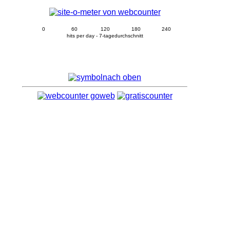
0
60
120
180
240
hits per day - 7-tagedurchschnitt
nach oben