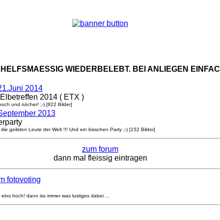
BEHELFSMAESSIG WIEDERBELEBT. BEI ANLIEGEN EINFAC
21.Juni 2014
 Elbetreffen 2014 ( ETX )
noch und nöcher! ;-) [822 Bilder]
.September 2013
rparty
 die geilsten Leute der Welt !!! Und ein bisschen Party ;-) [152 Bilder]
zum forum
dann mal fleissig eintragen
om fotovoting
 eins hoch! dann iss immer was lustiges dabei ...