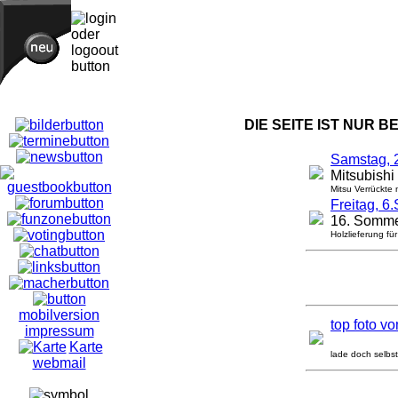
DIE SEITE IST NUR 
Samstag, 
Mitsubishi
Mitsu Verrückte 
Freitag, 6
16. Somme
Holzlieferung für
mobilversion
top foto v
impressum
Karte
lade doch selbst
webmail