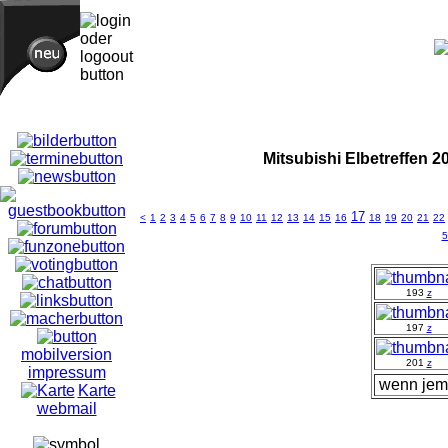
Mitsubishi Elbetreffen 2
17
<
1
2
3
4
5
6
7
8
9
10
11
12
13
14
15
16
18
19
20
21
22
5
193
z
197
z
mobilversion
201
z
impressum
wenn jema
Karte
webmail