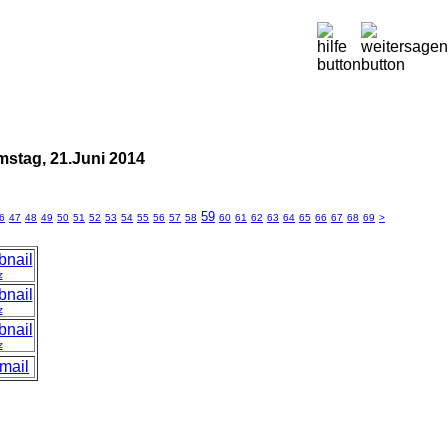
amstag, 21.Juni 2014
59
6
47
48
49
50
51
52
53
54
55
56
57
58
60
61
62
63
64
65
66
67
68
69
>
z
z
z
mail