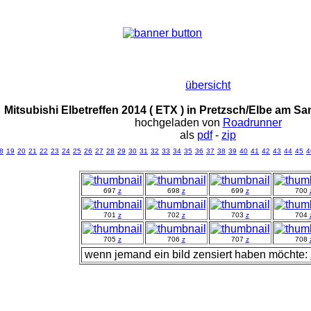
übersicht
Mitsubishi Elbetreffen 2014 ( ETX ) in Pretzsch/Elbe am S
hochgeladen von
Roadrunner
als
pdf
-
zip
8
19
20
21
22
23
24
25
26
27
28
29
30
31
32
33
34
35
36
37
38
39
40
41
42
43
44
45
4
697
z
698
z
699
z
700
701
z
702
z
703
z
704
705
z
706
z
707
z
708
wenn jemand ein bild zensiert haben möchte: