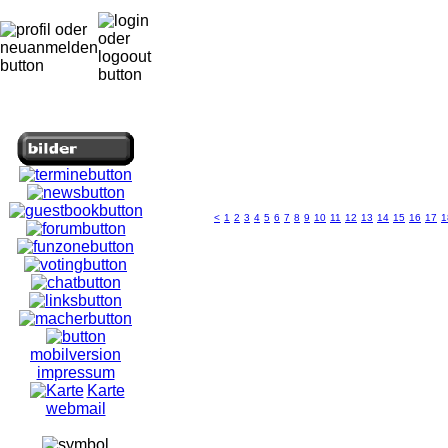
<
1
2
3
4
5
6
7
8
9
10
11
12
13
14
15
16
17
1
mobilversion
impressum
Karte
webmail