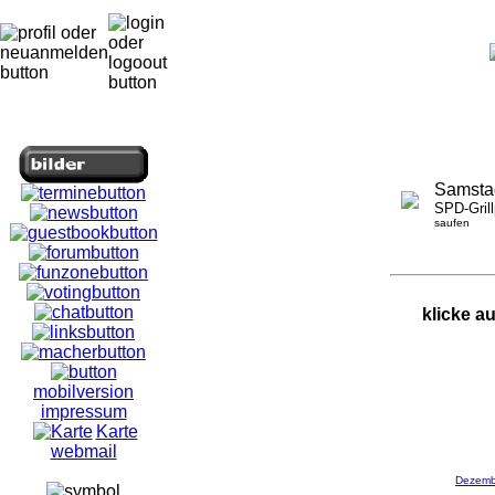
Samsta
SPD-Grill
saufen
klicke a
mobilversion
impressum
Karte
webmail
Dezemb