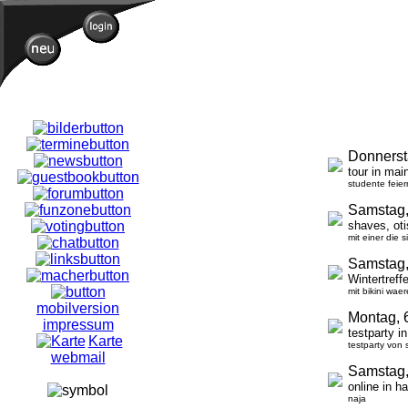
Donnerst
tour in mai
studente feier
Samstag,
shaves, ot
mit einer die s
Samstag,
Wintertref
mit bikini wae
mobilversion
Montag, 
impressum
testparty i
Karte
testparty von
webmail
Samstag,
online in h
naja