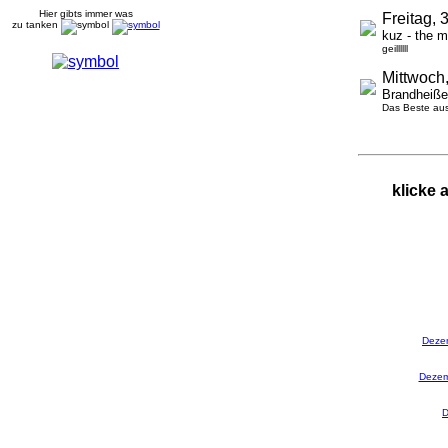
Hier gibts immer was
Freitag, 
zu tanken
kuz - the 
geillllll
Mittwoch
Brandheiße 
Das Beste aus 
klicke 
Deze
Dezem
D