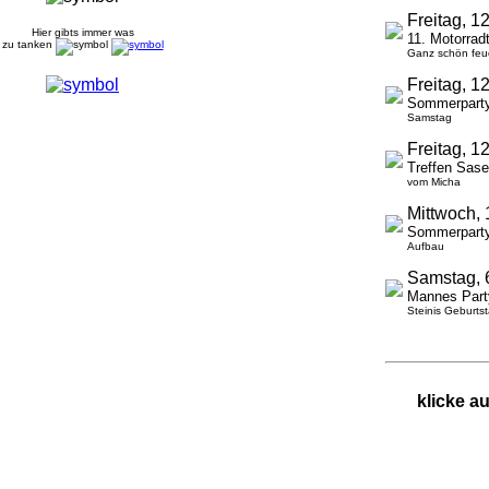
Freitag, 
Hier gibts immer was
11. Motorra
zu tanken
Ganz schön feu
Freitag, 
Sommerparty
Samstag
Freitag, 
Treffen Sas
vom Micha
Mittwoch,
Sommerparty
Aufbau
Samstag, 
Mannes Party
Steinis Geburts
klicke a