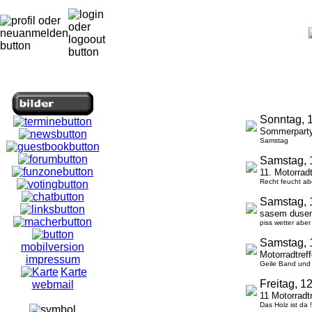
Sonntag, 
Sommerparty
Samstag
Samstag, 
11. Motorra
Recht feucht abe
Samstag, 
sasem duse
piss wetter abe
Samstag, 
mobilversion
Motorradtre
impressum
Geile Band und
Karte
Freitag, 
webmail
11 Motorrad
Das Holz ist da !